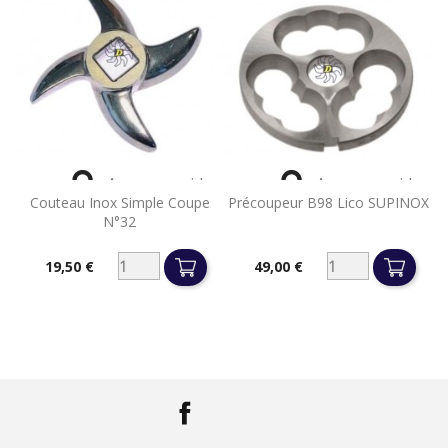


Aperçu rapide
Aperçu rapide
Couteau Inox Simple Coupe
Précoupeur B98 Lico SUPINOX
N°32
19,50 €
49,00 €
Prix
Prix
Facebook
LinkedIn