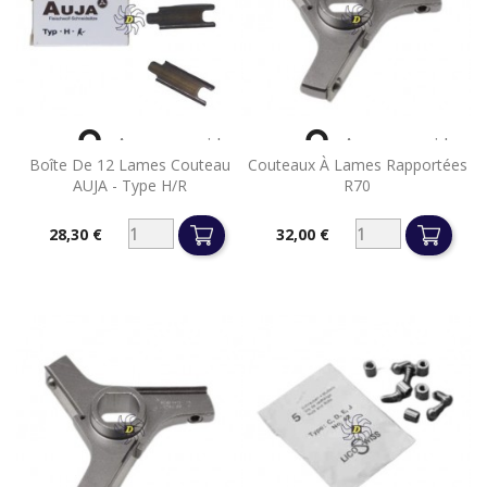


Aperçu rapide
Aperçu rapide
Boîte De 12 Lames Couteau
Couteaux À Lames Rapportées
AUJA - Type H/R
R70
28,30 €
32,00 €
Prix
Prix