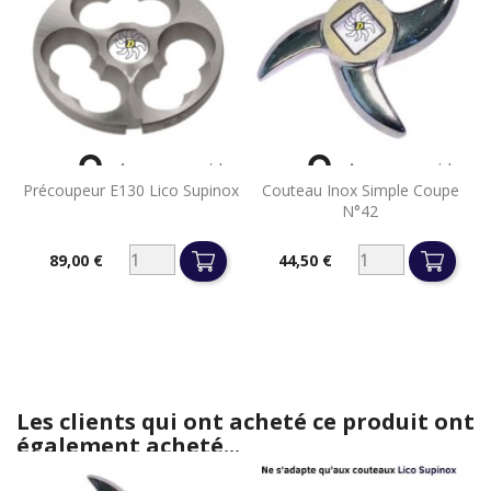


Aperçu rapide
Aperçu rapide
Précoupeur E130 Lico Supinox
Couteau Inox Simple Coupe
N°42
89,00 €
44,50 €
Prix
Prix
Les clients qui ont acheté ce produit ont
également acheté...