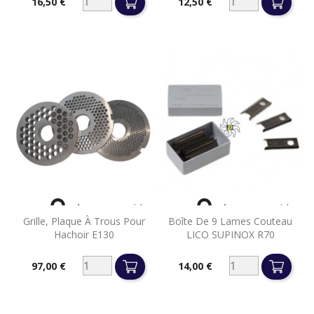
16,50 €
12,50 €
Prix
Prix


Aperçu rapide
Aperçu rapide
Grille, Plaque À Trous Pour
Boîte De 9 Lames Couteau
Hachoir E130
LICO SUPINOX R70
97,00 €
14,00 €
Prix
Prix