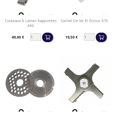


Aperçu rapide
Aperçu rapide
Couteaux À Lames Rapportées
Sachet De Vis Et Écrous R70
A90
49,00 €
19,50 €
Prix
Prix


Aperçu rapide
Aperçu rapide