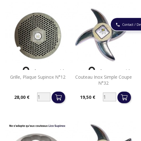
Contact / De
phone


Aperçu rapide
Aperçu rapide
Grille, Plaque Supinox N°12
Couteau Inox Simple Coupe
N°32
28,00 €
19,50 €
Prix
Prix