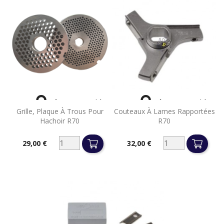


Aperçu rapide
Aperçu rapide
Grille, Plaque À Trous Pour
Couteaux À Lames Rapportées
Hachoir R70
R70
29,00 €
32,00 €
Prix
Prix