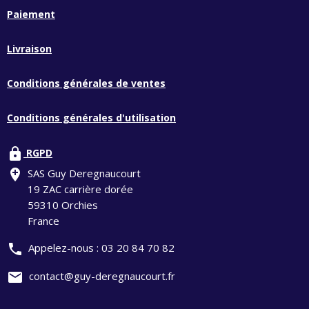
Paiement
Livraison
Conditions générales de ventes
Conditions générales d'utilisation
lock
RGPD
add_location
SAS Guy Deregnaucourt
19 ZAC carrière dorée
59310 Orchies
France
phone
Appelez-nous :
03 20 84 70 82
mail
contact@guy-deregnaucourt.fr