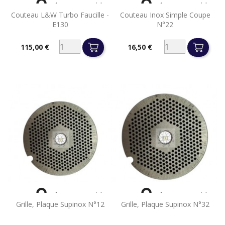


Aperçu rapide
Aperçu rapide
Couteau L&W Turbo Faucille -
Couteau Inox Simple Coupe
E130
N°22
115,00 €
16,50 €
Prix
Prix


Aperçu rapide
Aperçu rapide
Grille, Plaque Supinox N°12
Grille, Plaque Supinox N°32