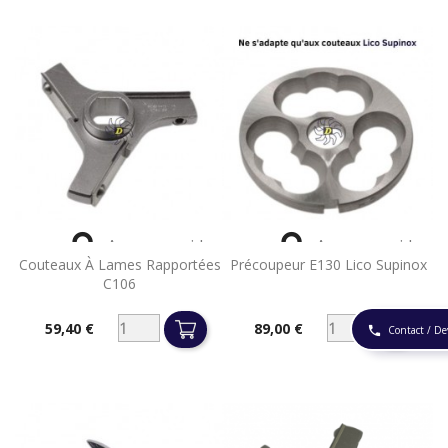


Aperçu rapide
Aperçu rapide
Couteaux À Lames Rapportées
Précoupeur E130 Lico Supinox
C106
59,40 €
89,00 €
Contact / De
phone
Prix
Prix