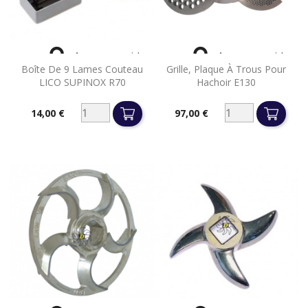


Aperçu rapide
Aperçu rapide
Boîte De 9 Lames Couteau
Grille, Plaque À Trous Pour
LICO SUPINOX R70
Hachoir E130
14,00 €
97,00 €
Prix
Prix