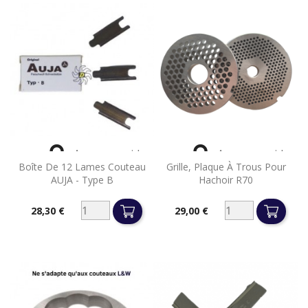


Aperçu rapide
Aperçu rapide
Boîte De 12 Lames Couteau
Grille, Plaque À Trous Pour
AUJA - Type B
Hachoir R70
28,30 €
29,00 €
Prix
Prix