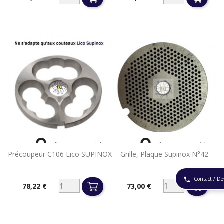
Prix
Prix


Aperçu rapide
Aperçu rapide
Précoupeur C106 Lico SUPINOX
Grille, Plaque Supinox N°42
Contact / De
phone
78,22 €
73,00 €
Prix
Prix