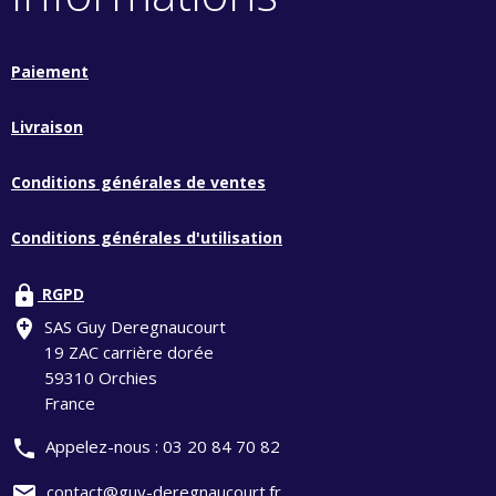
Paiement
Livraison
Conditions générales de ventes
Conditions générales d'utilisation
lock
RGPD
add_location
SAS Guy Deregnaucourt
19 ZAC carrière dorée
59310 Orchies
France
phone
Appelez-nous :
03 20 84 70 82
mail
contact@guy-deregnaucourt.fr