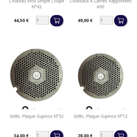
Couteau Inox Simple Coupe
Couteaux À Lames Rapportées
N°42
A90
44,50 €
49,00 €
Prix
Prix


Aperçu rapide
Aperçu rapide
Grille, Plaque Supinox N°32
Grille, Plaque Supinox N°12
34,00 €
28,00 €