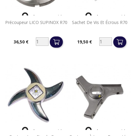


Aperçu rapide
Aperçu rapide
Précoupeur LICO SUPINOX R70
Sachet De Vis Et Écrous R70
36,50 €
19,50 €
Prix
Prix


Aperçu rapide
Aperçu rapide