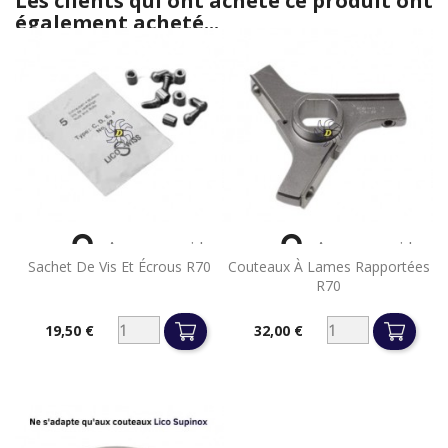
Les clients qui ont acheté ce produit ont
également acheté...


Aperçu rapide
Aperçu rapide
Sachet De Vis Et Écrous R70
Couteaux À Lames Rapportées
R70
19,50 €
32,00 €
Prix
Prix