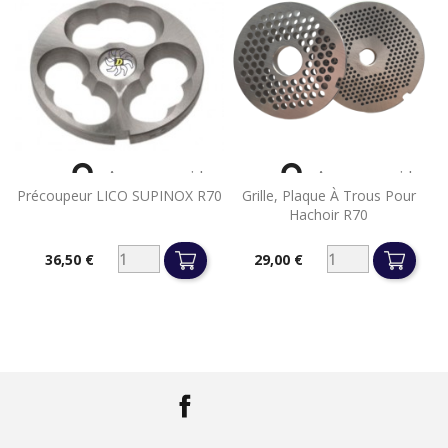


Aperçu rapide
Aperçu rapide
Précoupeur LICO SUPINOX R70
Grille, Plaque À Trous Pour
Hachoir R70
36,50 €
29,00 €
Prix
Prix
Facebook
LinkedIn