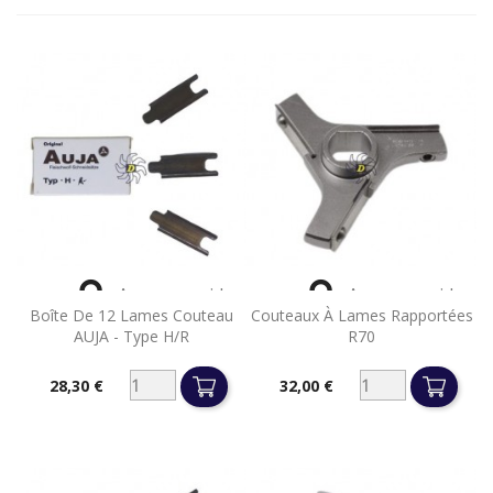


Aperçu rapide
Aperçu rapide
Boîte De 12 Lames Couteau
Couteaux À Lames Rapportées
AUJA - Type H/R
R70
28,30 €
32,00 €
Prix
Prix