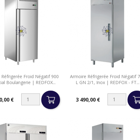


 Réfrigerée Froid Négatif 900
Armoire Réfrigerée Froid Négatif 
Aperçu rapide
Aperçu rapide
ial Boulangerie | REDFOX...
L GN 2/1, Inox | REDFOX - FT...
0,00 €
3 490,00 €
Prix