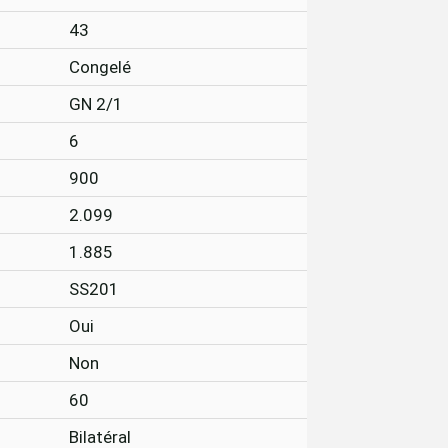
43
Congelé
GN 2/1
6
900
2.099
1.885
SS201
Oui
Non
60
Bilatéral