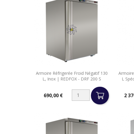

Armoire Réfrigerée Froid Négatif 130
Armoire
Aperçu rapide
L, Inox | REDFOX - DRF 200 S
L Spéc
690,00 €
2 37
Prix
Prix