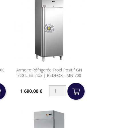

700
Armoire Réfrigerée Froid Positif GN
Aperçu rapide
700 L En Inox | REDFOX - MN 700
1 690,00 €
Prix