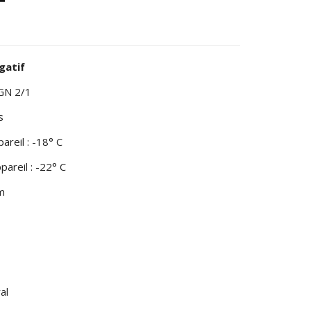
T
gatif
 GN 2/1
s
reil : -18° C
areil : -22° C
mm
al