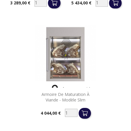
3 289,00 €
5 434,00 €
Prix
Prix

Aperçu rapide
Armoire De Maturation À
Viande - Modèle Slim
4 044,00 €
Prix