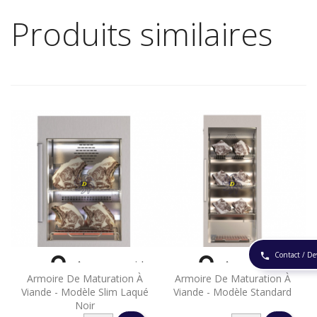
Produits similaires
Contact / De
phone


Aperçu rapide
Aperçu rapide
Armoire De Maturation À
Armoire De Maturation À
Viande - Modèle Slim Laqué
Viande - Modèle Standard
Noir