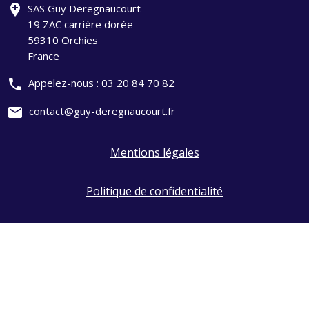
add_location
SAS Guy Deregnaucourt
19 ZAC carrière dorée
59310 Orchies
France
phone
Appelez-nous :
03 20 84 70 82
mail
contact@guy-deregnaucourt.fr
Mentions légales
Politique de confidentialité