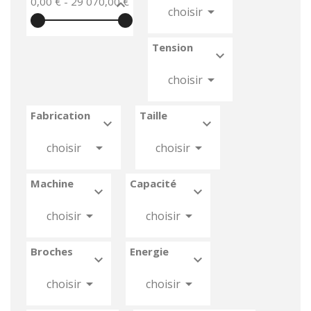
0,00 € - 29 070,00 €



choisir
Tension



choisir
Fabrication
Taille






choisir
choisir
Machine
Capacité






choisir
choisir
Broches
Energie






choisir
choisir