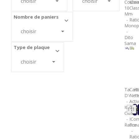


choisir
choisir
Coutea
ICom
10
Clas
Mm
-
Nombre de paniers
-
Rati

Monop


choisir
-
Dito
Sama
Type de plaque



choisir
Tablet
Cart
D'entre
Nett
-
Acti
ICombi
Gre
128,5
207
Prix
Pri
Classic
-
-
ICom
Rationa
Pro
-
Rati