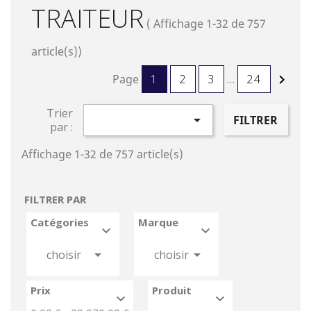
TRAITEUR
( Affichage 1-32 de 757
article(s))
Page
1
2
3
…
24

Trier

FILTRER
par :
Affichage 1-32 de 757 article(s)
FILTRER PAR
Catégories
Marque






choisir
choisir
Prix
Produit

