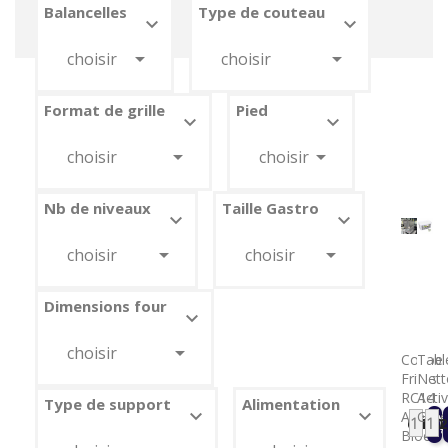
Balancelles
Type de couteau






choisir
choisir
Format de grille
Pied






choisir
choisir
Nb de niveaux
Taille Gastro






choisir
choisir
Dimensions four



choisir
Coupe
Tabl
Frites
Nett
RC14
Acti
Type de support
Alimentation


Avec
Gre
6 170
142
Prix
Pri
Bloc
-

