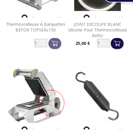


Aperçu rapide
Aperçu rapide
Thermoscelleuse À Barquettes
JOINT DECOUPE BLANC
BEFOR TOPSEAL150
Silicone Pour Thermoscelleuse
Befor
25,00 €
Prix


Aperçu rapide
Aperçu rapide