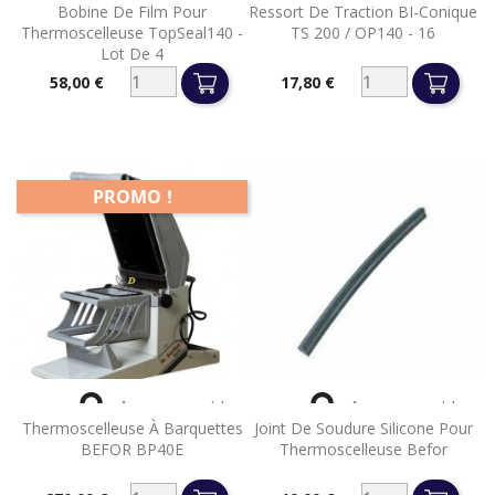
Bobine De Film Pour
Ressort De Traction BI-Conique
Thermoscelleuse TopSeal140 -
TS 200 / OP140 - 16
Lot De 4
58,00 €
17,80 €
Prix
Prix
PROMO !


Aperçu rapide
Aperçu rapide
Thermoscelleuse À Barquettes
Joint De Soudure Silicone Pour
BEFOR BP40E
Thermoscelleuse Befor