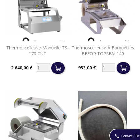


Aperçu rapide
Aperçu rapide
Thermoscelleuse Manuelle TS-
Thermoscelleuse À Barquettes
170 CUT
BEFOR TOPSEAL140
2 640,00 €
953,00 €
Prix
Prix
Contact / De
phone