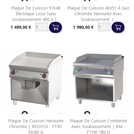


Aperçu rapide
Aperçu rapide
Plaque De Cuisson 97x48
Plaque De Cuisson 40x51 À Gaz
Électrique Lisse Sans
Chromée Nervurée Avec
Soubassement 400 V |...
Soubassement |...
1 499,00 €
1 980,00 €
Prix
Prix


Aperçu rapide
Aperçu rapide
Plaque De Cuisson Nervurée
Plaque De Cuisson Combinée
Chromée | REDFOX - FTRC
Avec Soubassement | RM -
90/80 G
FTHR 780 G