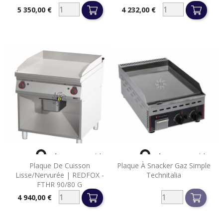
5 350,00 €
4 232,00 €
Prix
Prix


Aperçu rapide
Aperçu rapide
Plaque De Cuisson
Plaque À Snacker Gaz Simple
Lisse/nervurée | REDFOX -
Technitalia
FTHR 90/80 G
4 940,00 €
Prix