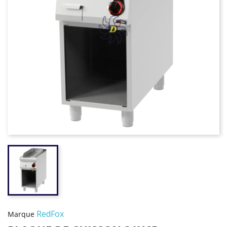
RedFox
Marque