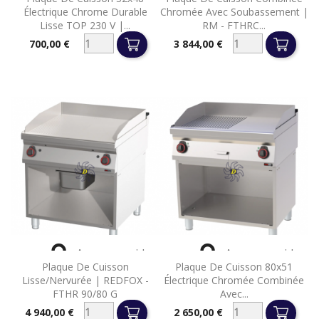
Électrique Chrome Durable
Chromée Avec Soubassement |
Lisse TOP 230 V |...
RM - FTHRC...
700,00 €
3 844,00 €
Prix
Prix


Aperçu rapide
Aperçu rapide
Plaque De Cuisson
Plaque De Cuisson 80x51
Lisse/nervurée | REDFOX -
Électrique Chromée Combinée
FTHR 90/80 G
Avec...
4 940,00 €
2 650,00 €
Prix
Prix