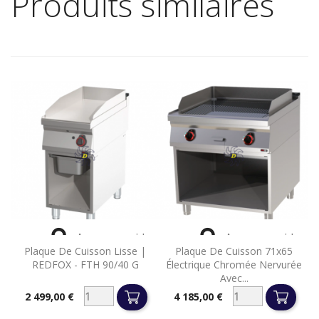
Produits similaires


Aperçu rapide
Aperçu rapide
Plaque De Cuisson Lisse |
Plaque De Cuisson 71x65
REDFOX - FTH 90/40 G
Électrique Chromée Nervurée
Avec...
2 499,00 €
4 185,00 €
Prix
Prix