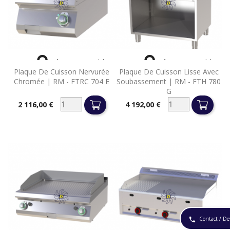


Aperçu rapide
Aperçu rapide
Plaque De Cuisson Nervurée
Plaque De Cuisson Lisse Avec
Chromée | RM - FTRC 704 E
Soubassement | RM - FTH 780
G
2 116,00 €
4 192,00 €
Prix
Prix
Contact / De
phone