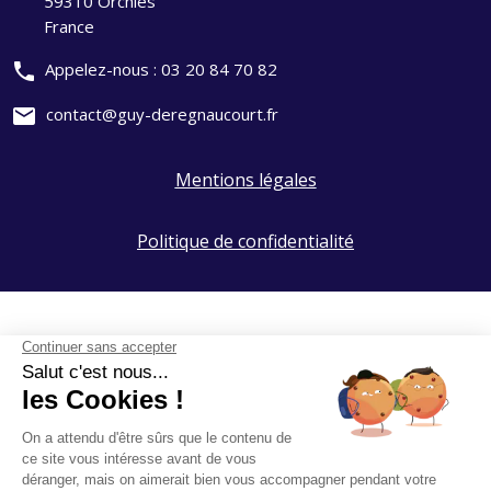
59310 Orchies
France
phone
Appelez-nous :
03 20 84 70 82
mail
contact@guy-deregnaucourt.fr
Mentions légales
Politique de confidentialité