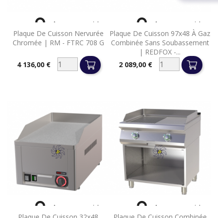


Aperçu rapide
Aperçu rapide
Plaque De Cuisson Nervurée
Plaque De Cuisson 97x48 À Gaz
Chromée | RM - FTRC 708 G
Combinée Sans Soubassement
| REDFOX -...
4 136,00 €
2 089,00 €
Prix
Prix


Aperçu rapide
Aperçu rapide
Plaque De Cuisson 32x48
Plaque De Cuisson Combinée