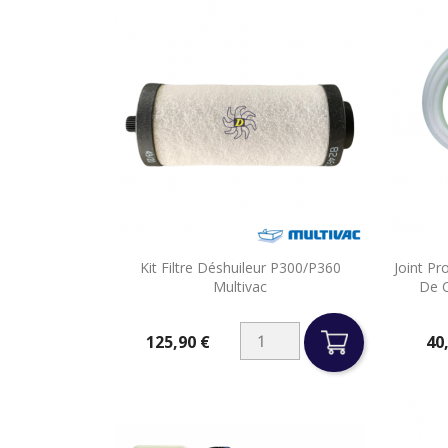

Kit Filtre Déshuileur P300/P360
Joint Pr
Aperçu rapide
Multivac
De C
125,90 €
40
Prix
Prix