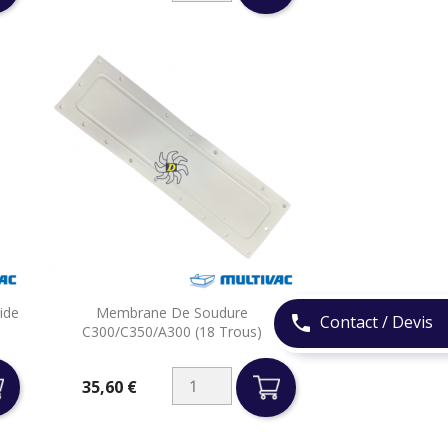

ide
Membrane De Soudure
Aperçu rapide
Contact / Devis
phone
C300/C350/A300 (18 Trous)
35,60 €
Prix