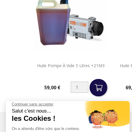

Huile Pompe À Vide 5 Litres +21M3
Huile 
Aperçu rapide
59,00 €
69
Prix
Prix