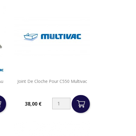

Au
Joint De Cloche Pour C550 Multivac
Aperçu rapide
38,00 €
Prix