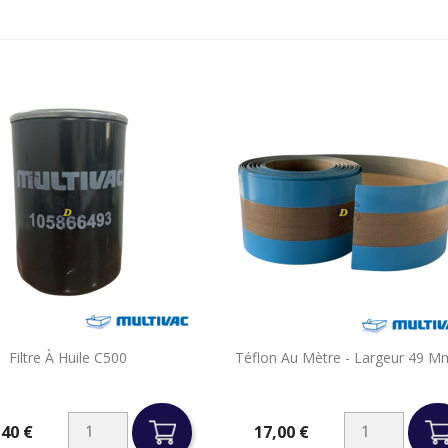


Filtre À Huile C500
Téflon Au Mètre - Largeur 49 M
Aperçu rapide
Aperçu rapide
,40 €
17,00 €
Prix