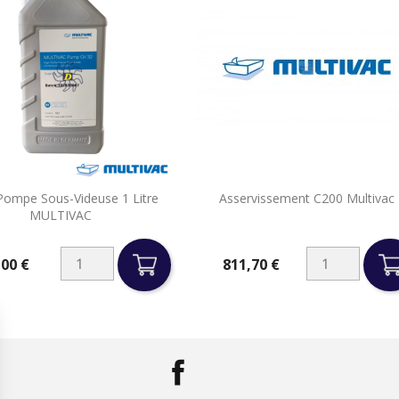


Pompe Sous-Videuse 1 Litre
Asservissement C200 Multivac
Aperçu rapide
Aperçu rapide
MULTIVAC
,00 €
811,70 €
Prix
Facebook
LinkedIn