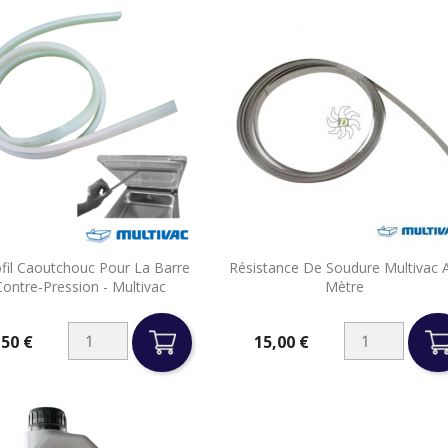


ofil Caoutchouc Pour La Barre
Résistance De Soudure Multivac 
Aperçu rapide
Aperçu rapide
ontre-Pression - Multivac
Mètre
,50 €
15,00 €
Prix