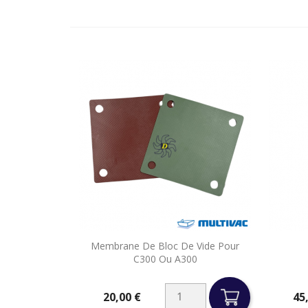

Membrane De Bloc De Vide Pour
Aperçu rapide
C300 Ou A300
20,00 €
45
Prix
Prix