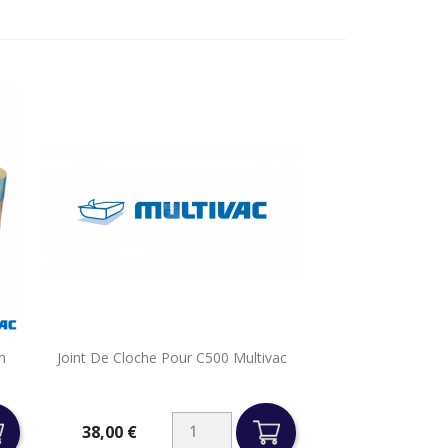

m
Joint De Cloche Pour C500 Multivac
Aperçu rapide
38,00 €
Prix