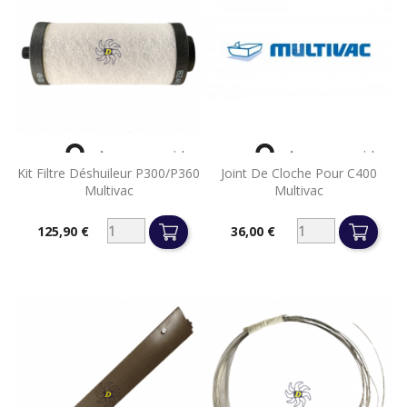


Aperçu rapide
Aperçu rapide
Kit Filtre Déshuileur P300/P360
Joint De Cloche Pour C400
Multivac
Multivac
125,90 €
36,00 €
Prix
Prix