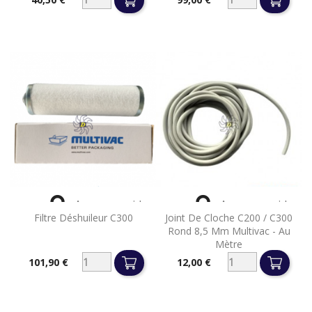
Prix
Prix


Aperçu rapide
Aperçu rapide
Filtre Déshuileur C300
Joint De Cloche C200 / C300
Rond 8,5 Mm Multivac - Au
Mètre
101,90 €
12,00 €
Prix
Prix