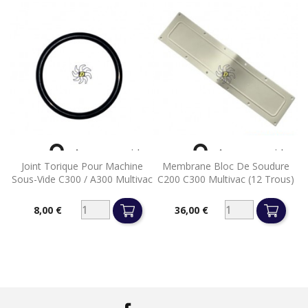


Aperçu rapide
Aperçu rapide
Joint Torique Pour Machine
Membrane Bloc De Soudure
Sous-Vide C300 / A300 Multivac
C200 C300 Multivac (12 Trous)
8,00 €
36,00 €
Prix
Prix
Facebook
LinkedIn