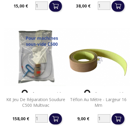
15,00 €
38,00 €
Prix
Prix


Aperçu rapide
Aperçu rapide
Kit Jeu De Réparation Soudure
Téflon Au Mètre - Largeur 16
C500 Multivac
Mm
158,00 €
9,00 €
Prix
Prix