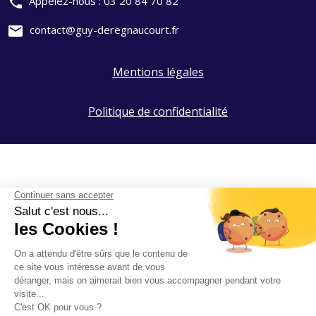
phone
Appelez-nous :
03 20 84 70 82
mail
contact@guy-deregnaucourt.fr
Mentions légales
Politique de confidentialité