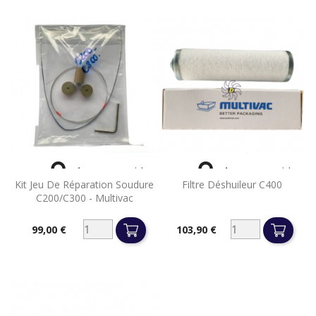


Aperçu rapide
Aperçu rapide
Kit Jeu De Réparation Soudure
Filtre Déshuileur C400
C200/C300 - Multivac
99,00 €
103,90 €
Prix
Prix