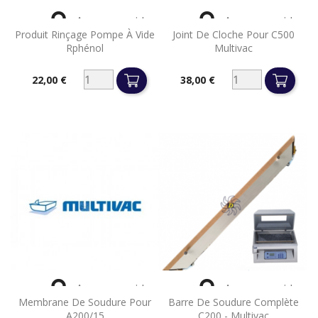


Aperçu rapide
Aperçu rapide
Produit Rinçage Pompe À Vide
Joint De Cloche Pour C500
Rphénol
Multivac
22,00 €
38,00 €
Prix
Prix


Aperçu rapide
Aperçu rapide
Membrane De Soudure Pour
Barre De Soudure Complète
A200/15
C200 - Multivac