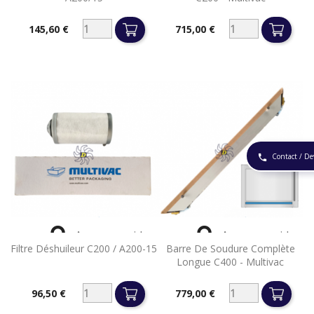
145,60 €
715,00 €
Prix
Prix
Contact / De
phone


Aperçu rapide
Aperçu rapide
Filtre Déshuileur C200 / A200-15
Barre De Soudure Complète
Longue C400 - Multivac
96,50 €
779,00 €
Prix
Prix