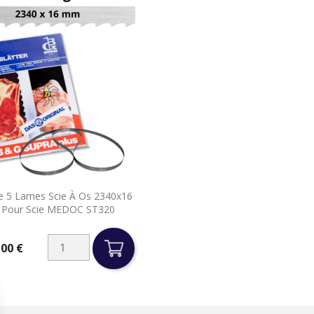

e 5 Lames Scie À Os 2340x16
Aperçu rapide
Pour Scie MEDOC ST320
,00 €