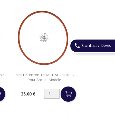
Contact / Devis
phone

oir
Joint De Piston Talsa H15P / H20P -
Aperçu rapide
Pour Ancien Modèle
35,00 €
Prix