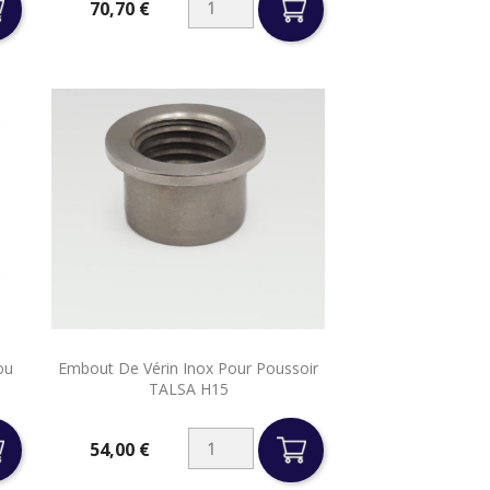
70,70 €
Prix

ou
Embout De Vérin Inox Pour Poussoir
Aperçu rapide
TALSA H15
54,00 €
Prix