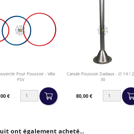


ouvercle Pour Poussoir - Villa
Canule Poussoir Dadaux - ∅ 14 / 2
Aperçu rapide
Aperçu rapide
PSV
30
,00 €
80,00 €
Prix
duit ont également acheté...