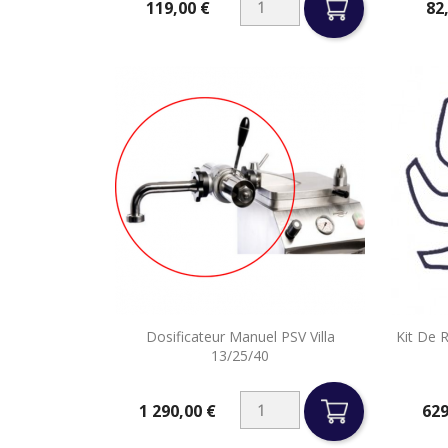
119,00 €
82
Prix
Prix

Dosificateur Manuel PSV Villa
Kit De 
Aperçu rapide
13/25/40
1 290,00 €
629
Prix
Prix