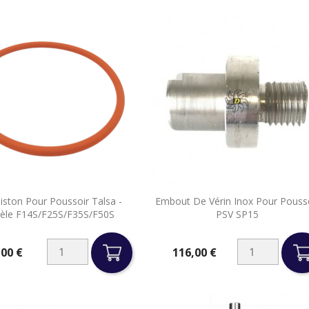


Piston Pour Poussoir Talsa -
Embout De Vérin Inox Pour Pouss
Aperçu rapide
Aperçu rapide
èle F14S/F25S/F35S/F50S
PSV SP15
,00 €
116,00 €
Prix