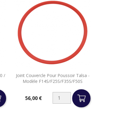

0 /
Joint Couvercle Pour Poussoir Talsa -
Aperçu rapide
Modèle F14S/F25S/F35S/F50S
56,00 €
Prix