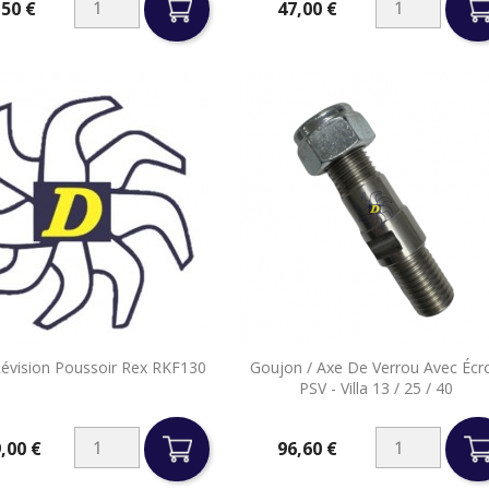
,50 €
47,00 €
Prix


Révision Poussoir Rex RKF130
Goujon / Axe De Verrou Avec Écr
Aperçu rapide
Aperçu rapide
PSV - Villa 13 / 25 / 40
,00 €
96,60 €
Prix