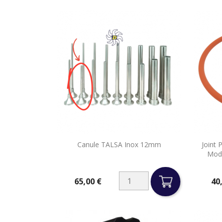

Canule TALSA Inox 12mm
Joint 
Aperçu rapide
Mod
65,00 €
40
Prix
Prix