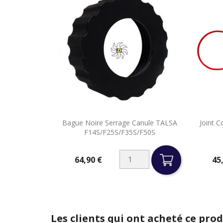

Bague Noire Serrage Canule TALSA
Joint C
Aperçu rapide
F14S/F25S/F35S/F50S
64,90 €
45
Prix
Prix
Les clients qui ont acheté ce pro