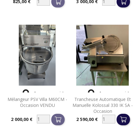
825,00 €
3 000,00 €
Prix
Prix


Aperçu rapide
Aperçu rapide
Mélangeur PSV Villa M60CM -
Trancheuse Automatique Et
Occasion VENDU
Manuelle Kolossal 330 IK SA -
Occasion
2 000,00 €
2 590,00 €
Prix
Prix