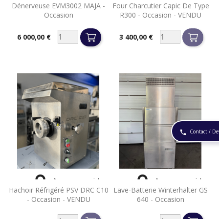
Dénerveuse EVM3002 MAJA -
Four Charcutier Capic De Type
Occasion
R300 - Occasion - VENDU
6 000,00 €
3 400,00 €
Prix
Prix
Contact / De
phone


Aperçu rapide
Aperçu rapide
Hachoir Réfrigéré PSV DRC C10
Lave-Batterie Winterhalter GS
- Occasion - VENDU
640 - Occasion