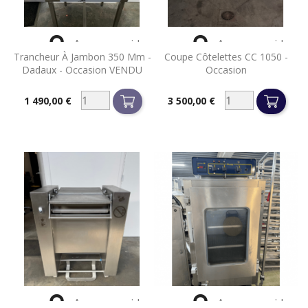


Aperçu rapide
Aperçu rapide
Trancheur À Jambon 350 Mm -
Coupe Côtelettes CC 1050 -
Dadaux - Occasion VENDU
Occasion
1 490,00 €
3 500,00 €
Prix
Prix


Aperçu rapide
Aperçu rapide