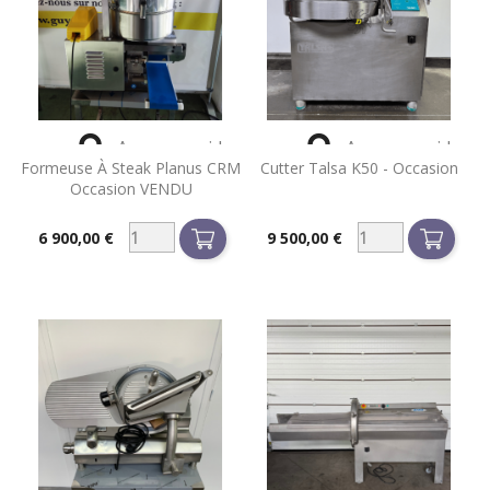


Aperçu rapide
Aperçu rapide
Formeuse À Steak Planus CRM
Cutter Talsa K50 - Occasion
Occasion VENDU
6 900,00 €
9 500,00 €
Prix
Prix