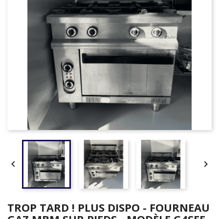


TROP TARD ! PLUS DISPO - FOURNEAU
GAZ MBM SUR PIEDS - MODÈLE G4SEE