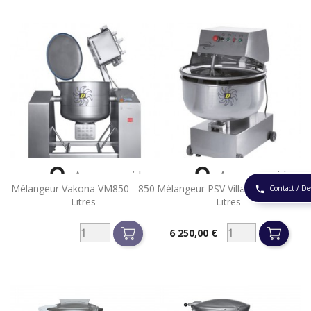


Aperçu rapide
Aperçu rapide
Mélangeur Vakona VM850 - 850
Mélangeur PSV Villa M125 - 125
Contact / De
phone
Litres
Litres
6 250,00 €
Prix