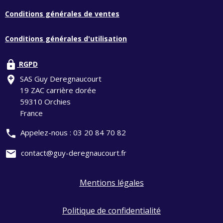
Conditions générales de ventes
Conditions générales d'utilisation
lock
RGPD
add_location
SAS Guy Deregnaucourt
19 ZAC carrière dorée
59310 Orchies
France
phone
Appelez-nous :
03 20 84 70 82
mail
contact@guy-deregnaucourt.fr
Mentions légales
Politique de confidentialité