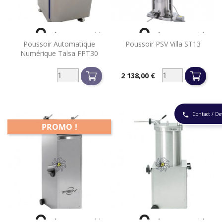


Aperçu rapide
Aperçu rapide
Poussoir Automatique
Poussoir PSV Villa ST13
Numérique Talsa FPT30
2 138,00 €
Prix
Contact / De
phone
PROMO !


Aperçu rapide
Aperçu rapide