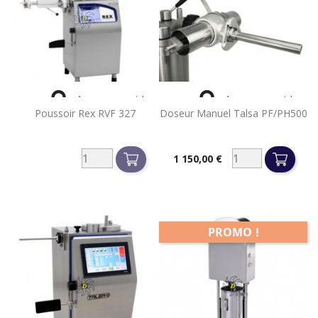


Aperçu rapide
Aperçu rapide
Poussoir Rex RVF 327
Doseur Manuel Talsa PF/PH500
1 150,00 €
Prix
PROMO !