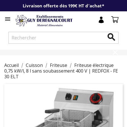
Livraison offerte dès 199€ HT d'achat*


Accueil
Cuisson
Friteuse
Friteuse électrique
0,75 kW/l, 8 l sans soubassement 400 V | REDFOX - FE
30 ELT