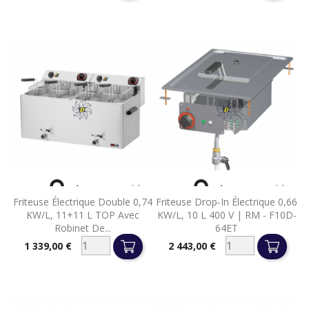


Aperçu rapide
Aperçu rapide
Friteuse Électrique Double 0,74
Friteuse Drop-In Électrique 0,66
KW/l, 11+11 L TOP Avec
KW/l, 10 L 400 V | RM - F10D-
Robinet De...
64ET
1 339,00 €
2 443,00 €
Prix
Prix