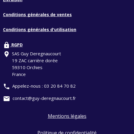
Conditions générales de ventes
Conditions générales d'utilisation
lock
RGPD
add_location
SAS Guy Deregnaucourt
19 ZAC carrière dorée
59310 Orchies
France
phone
Appelez-nous :
03 20 84 70 82
mail
contact@guy-deregnaucourt.fr
Mentions légales
Politique de confidentialité