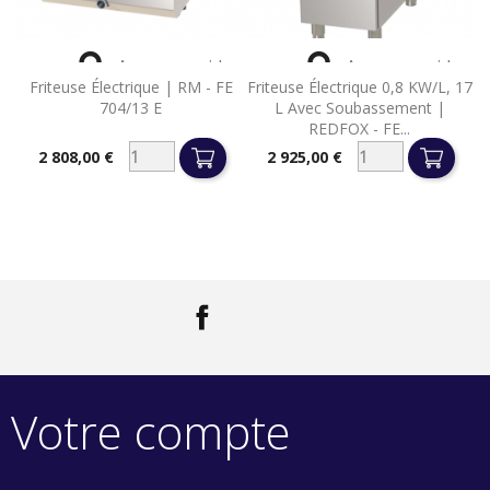


Aperçu rapide
Aperçu rapide
Friteuse Électrique | RM - FE
Friteuse Électrique 0,8 KW/l, 17
704/13 E
L Avec Soubassement |
REDFOX - FE...
2 808,00 €
2 925,00 €
Prix
Prix
Facebook
LinkedIn
Votre compte