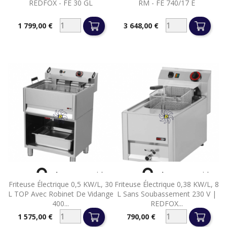
REDFOX - FE 30 GL
RM - FE 740/17 E
1 799,00 €
3 648,00 €
Prix
Prix


Aperçu rapide
Aperçu rapide
Friteuse Électrique 0,5 KW/l, 30
Friteuse Électrique 0,38 KW/l, 8
L TOP Avec Robinet De Vidange
L Sans Soubassement 230 V |
400...
REDFOX...
1 575,00 €
790,00 €
Prix
Prix