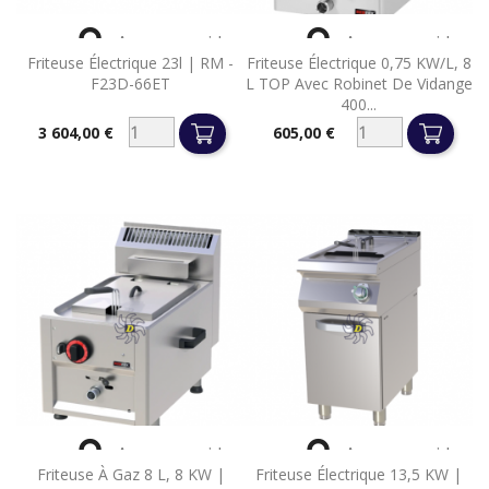


Aperçu rapide
Aperçu rapide
Friteuse Électrique 23l | RM -
Friteuse Électrique 0,75 KW/l, 8
F23D-66ET
L TOP Avec Robinet De Vidange
400...
3 604,00 €
605,00 €
Prix
Prix


Aperçu rapide
Aperçu rapide
Friteuse À Gaz 8 L, 8 KW |
Friteuse Électrique 13,5 KW |