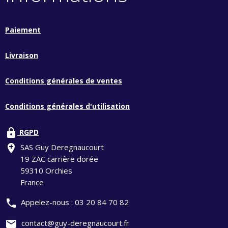
Paiement
Livraison
Conditions générales de ventes
Conditions générales d'utilisation
lock
RGPD
add_location
SAS Guy Deregnaucourt
19 ZAC carrière dorée
59310 Orchies
France
phone
Appelez-nous :
03 20 84 70 82
mail
contact@guy-deregnaucourt.fr