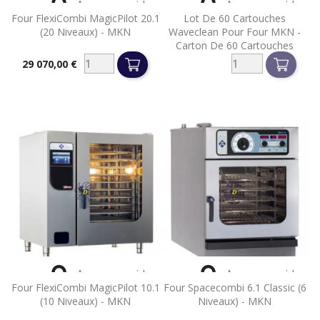


Aperçu rapide
Aperçu rapide
Four FlexiCombi MagicPilot 20.1
Lot De 60 Cartouches
(20 Niveaux) - MKN
Waveclean Pour Four MKN -
Carton De 60 Cartouches
29 070,00 €
Prix


Aperçu rapide
Aperçu rapide
Four FlexiCombi MagicPilot 10.1
Four Spacecombi 6.1 Classic (6
(10 Niveaux) - MKN
Niveaux) - MKN