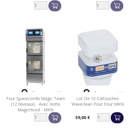


Aperçu rapide
Aperçu rapide
Four Spacecombi Magic Team
Lot De 10 Cartouches
(12 Niveaux) - Avec Hotte
Waveclean Pour Four MKN
MagicHood - MKN
59,00 €
Prix