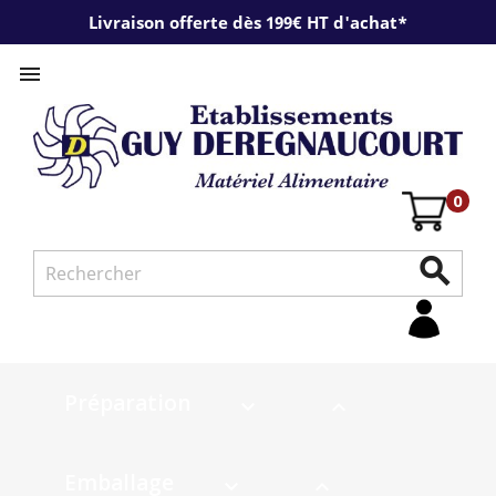
Livraison offerte dès 199€ HT d'achat*

0

Préparation


Emballage

