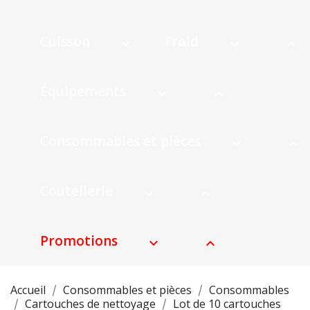
Cuisson
Froid




Équipements


Consommables et pièces


Coutellerie


Promotions


Accueil
Consommables et pièces
Consommables
Cartouches de nettoyage
Lot de 10 cartouches