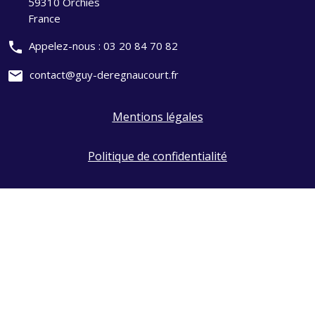
59310 Orchies
France
phone
Appelez-nous :
03 20 84 70 82
mail
contact@guy-deregnaucourt.fr
Mentions légales
Politique de confidentialité