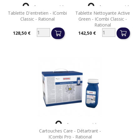


Aperçu rapide
Aperçu rapide
Tablette D'entretien - ICombi
Tablette Nettoyante Active
Classic - Rational
Green - ICombi Classic -
Rational
128,50 €
142,50 €
Prix
Prix

Aperçu rapide
Cartouches Care - Détartrant -
ICombi Pro - Rational