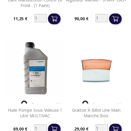
Froid - (1 Paire)
11,25 €
90,00 €
Prix
Prix


Aperçu rapide
Aperçu rapide
Huile Pompe Sous-Videuse 1
Grattoir À Billot Une Main
Litre MULTIVAC
Manche Bois
69,00 €
29,00 €