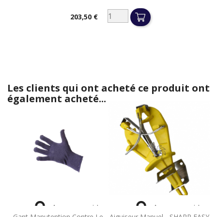
203,50 €
Prix
Les clients qui ont acheté ce produit ont
également acheté...


Aperçu rapide
Aperçu rapide
Gant Manutention Contre Le
Aiguiseur Manuel - SHARP EASY