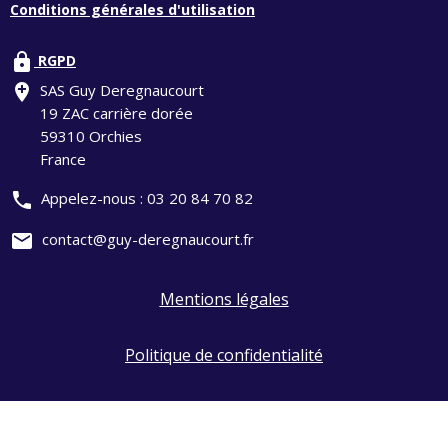
Conditions générales d'utilisation
lock
RGPD
add_location
SAS Guy Deregnaucourt
19 ZAC carrière dorée
59310 Orchies
France
phone
Appelez-nous :
03 20 84 70 82
mail
contact@guy-deregnaucourt.fr
Mentions légales
Politique de confidentialité