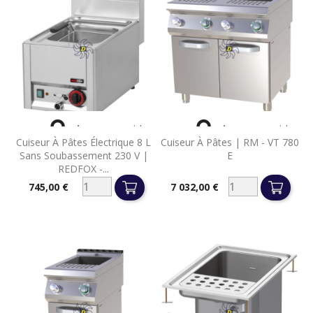


Aperçu rapide
Aperçu rapide
Cuiseur À Pâtes Électrique 8 L
Cuiseur À Pâtes | RM - VT 780
Sans Soubassement 230 V |
E
REDFOX -...
745,00 €
7 032,00 €
Prix
Prix