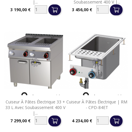
|...
Soubassement 400 V |...
3 190,00 €
3 456,00 €
Prix
Prix


Aperçu rapide
Aperçu rapide
Cuiseur À Pâtes Électrique 33 +
Cuiseur À Pâtes Électrique | RM
33 L Avec Soubassement 400 V
- CPD-84ET
|...
7 299,00 €
4 234,00 €
Prix
Prix