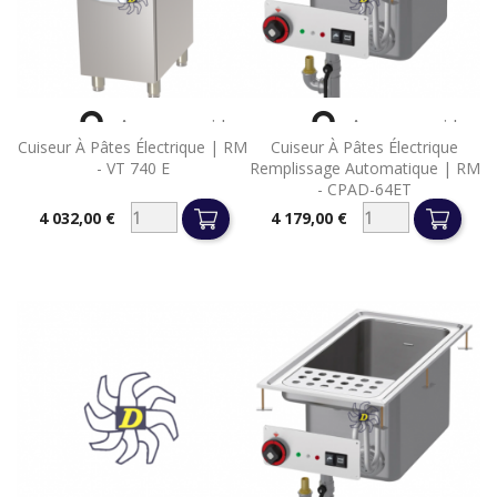


Aperçu rapide
Aperçu rapide
Cuiseur À Pâtes Électrique | RM
Cuiseur À Pâtes Électrique
- VT 740 E
Remplissage Automatique | RM
- CPAD-64ET
4 032,00 €
4 179,00 €
Prix
Prix