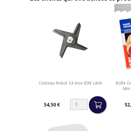

Couteau Robot S4 Inox B98 L&W
Boîte D
Aperçu rapide
Mm 
54,50 €
52
Prix
Prix