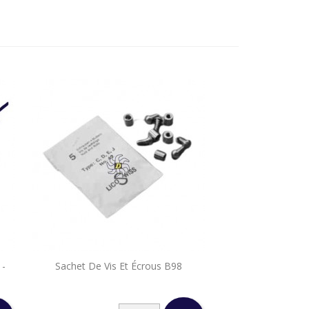

 -
Sachet De Vis Et Écrous B98
Aperçu rapide