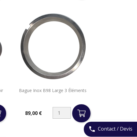

ir
Bague Inox B98 Large 3 Éléments
Aperçu rapide
89,00 €
Prix
Contact / Devis
phone