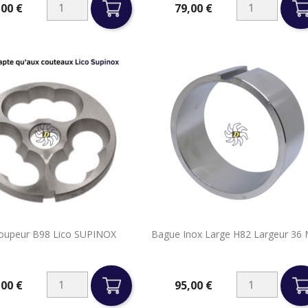
,00 €
79,00 €
Prix


oupeur B98 Lico SUPINOX
Bague Inox Large H82 Largeur 36
Aperçu rapide
Aperçu rapide
,00 €
95,00 €
Prix