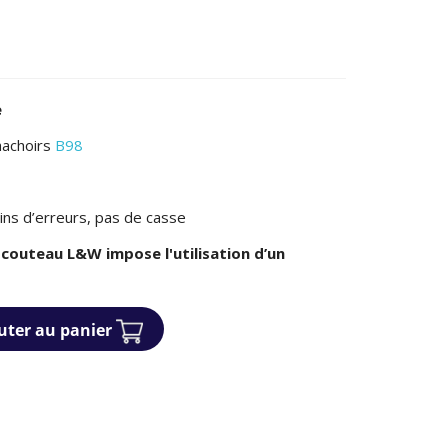
e
hachoirs
B98
ins d’erreurs, pas de casse
un couteau L&W impose l'utilisation d’un
uter au panier