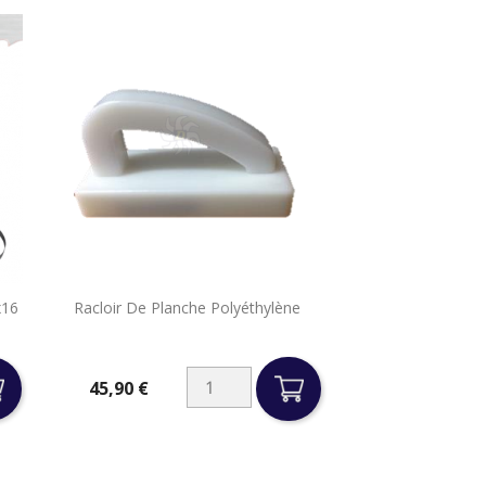

x16
Racloir De Planche Polyéthylène
Aperçu rapide
45,90 €
Prix