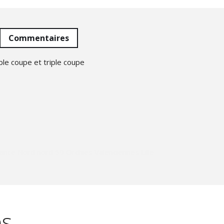
Commentaires
le coupe et triple coupe
nce Nord nord 59 Orchies Valenciennes Lille
es