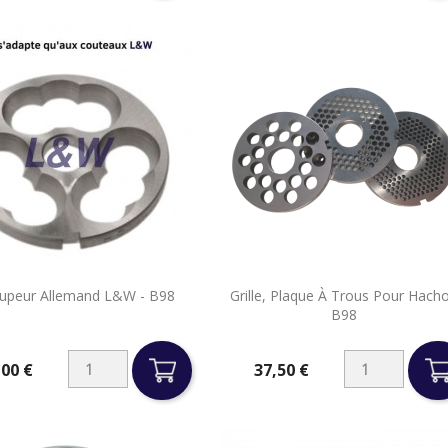


upeur Allemand L&W - B98
Grille, Plaque À Trous Pour Hacho
Aperçu rapide
Aperçu rapide
B98
,00 €
37,50 €
Prix