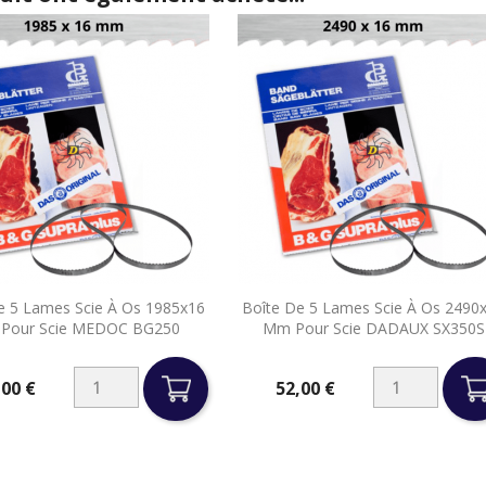


e 5 Lames Scie À Os 1985x16
Boîte De 5 Lames Scie À Os 2490
Aperçu rapide
Aperçu rapide
Pour Scie MEDOC BG250
Mm Pour Scie DADAUX SX350S
,00 €
52,00 €
Prix