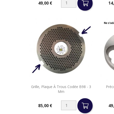
49,00 €
14
Prix
Prix

Grille, Plaque À Trous Codée B98 - 3
Préc
Aperçu rapide
Mm
85,00 €
49
Prix
Prix