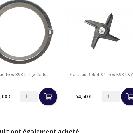


ue Inox B98 Large Codée
Couteau Robot S4 Inox B98 L&
Aperçu rapide
Aperçu rapide
,00 €
54,50 €
Prix
duit ont également acheté...