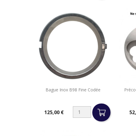

Bague Inox B98 Fine Codée
Préco
Aperçu rapide
125,00 €
52
Prix
Prix