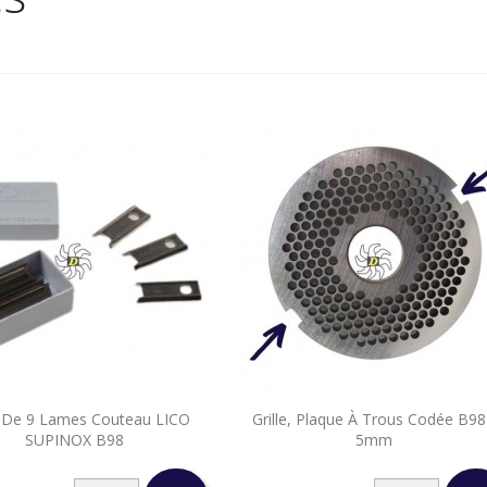


 De 9 Lames Couteau LICO
Grille, Plaque À Trous Codée B98
Aperçu rapide
Aperçu rapide
SUPINOX B98
5mm