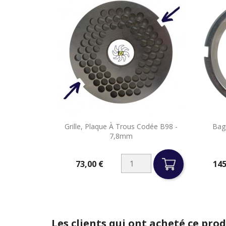

Grille, Plaque À Trous Codée B98 -
Bag
Aperçu rapide
7,8mm
73,00 €
145
Prix
Prix
Les clients qui ont acheté ce pro