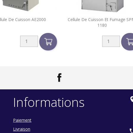


llule De Cuisson AE2000
Cellule De Cuisson Et Fumage SP
Aperçu rapide
Aperçu rapide
1180
Facebook
LinkedIn
Informations
add_loc
Paiement
Livraison
ph