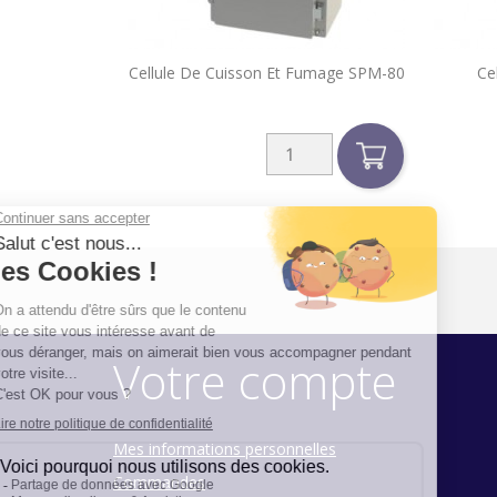

Cellule De Cuisson Et Fumage SPM-80
Ce
Aperçu rapide
Votre compte
Mes informations personnelles
Commandes