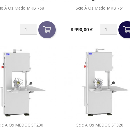


ie À Os Mado MKB 758
Scie À Os Mado MKB 751
Aperçu rapide
Aperçu rapide
8 990,00 €
Prix


cie À Os MEDOC ST230
Scie À Os MEDOC ST320
Aperçu rapide
Aperçu rapide