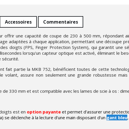
Accessoires
Commentaires
offrir une capacité de coupe de 230 à 500 mm, répondant ain
sage adaptées à chaque application, permettant une découpe préc
es doigts (FPS, Finger Protection System), qui garantit une séc
llisecondes lorsqu'un capteur optique est activé, éliminant le b
 sécurité.
fait partie la MKB 752, bénéficient toutes de cette technolog
 le volant, assure non seulement une grande robustesse mais au
e de 330 mm et est compatible avec les lames de scie à os : d
doigts est en
option payante
et permet d'assurer une protection
) se déclenche à la lecture d'une main disposant d'un
gant bleu