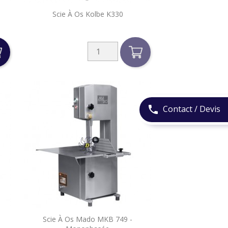

Scie À Os Kolbe K330
Aperçu rapide
Contact / Devis
phone

Scie À Os Mado MKB 749 -
Aperçu rapide