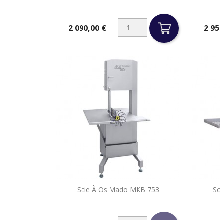
2 090,00 €
2 95
Prix
Prix

Scie À Os Mado MKB 753
Sc
Aperçu rapide