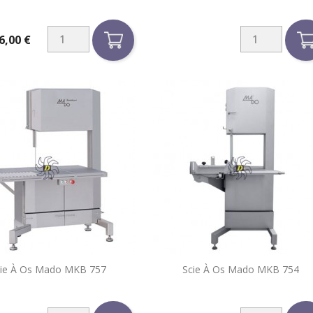
6,00 €


ie À Os Mado MKB 757
Scie À Os Mado MKB 754
Aperçu rapide
Aperçu rapide