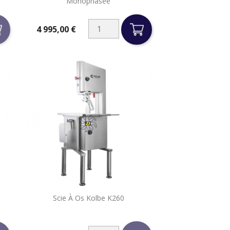
Monophasée
4 995,00 €
Prix

Scie À Os Kolbe K260
Aperçu rapide