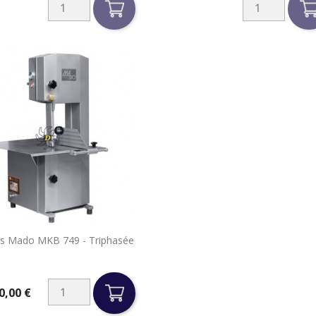

Os Mado MKB 749 - Triphasée
Aperçu rapide
0,00 €