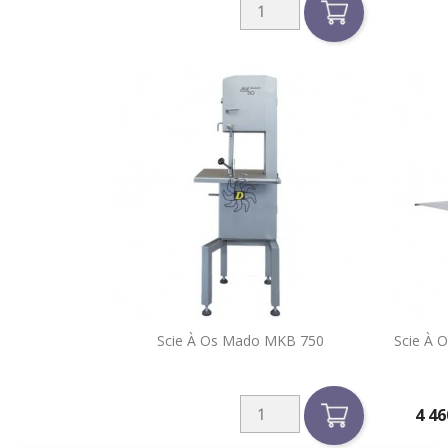

Scie À Os Mado MKB 750
Scie À 
Aperçu rapide
4 46
Prix