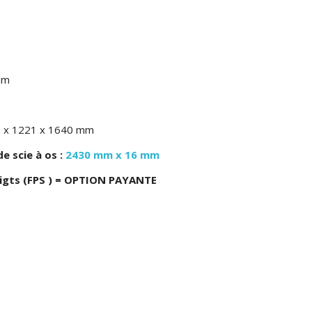
mm
62 x 1221 x 1640 mm
e scie à os :
2430 mm x 16 mm
igts (FPS ) = OPTION PAYANTE