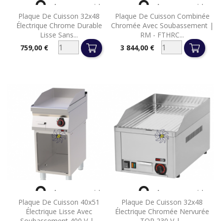


Aperçu rapide
Aperçu rapide
Plaque De Cuisson 32x48
Plaque De Cuisson Combinée
Électrique Chrome Durable
Chromée Avec Soubassement |
Lisse Sans...
RM - FTHRC...
759,00 €
3 844,00 €
Prix
Prix


Aperçu rapide
Aperçu rapide
Plaque De Cuisson 40x51
Plaque De Cuisson 32x48
Électrique Lisse Avec
Électrique Chromée Nervurée
Soubassement 400 V |...
TOP 230 V |...