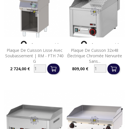


Aperçu rapide
Aperçu rapide
Plaque De Cuisson Lisse Avec
Plaque De Cuisson 32x48
Soubassement | RM - FTH 740
Électrique Chromée Nervurée
G
Sans...
2 724,00 €
809,00 €
Prix
Prix