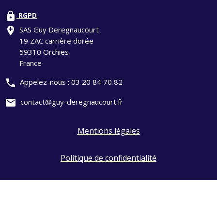
lock
RGPD
add_location
SAS Guy Deregnaucourt
19 ZAC carrière dorée
59310 Orchies
France
phone
Appelez-nous :
03 20 84 70 82
mail
contact@guy-deregnaucourt.fr
Mentions légales
Politique de confidentialité