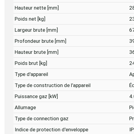
Hauteur nette [mm]
2
Poids net [kg]
2
Largeur brute [mm]
6
Profondeur brute [mm]
3
Hauteur brute [mm]
3
Poids brut [kg]
2
Type d'appareil
Ap
Type de construction de l’appareil
É
Puissance gaz [kW]
4
Allumage
P
Type de connection gaz
Pr
Indice de protection d'enveloppe
I