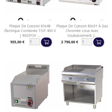


Aperçu rapide
Aperçu rapide
Plaque De Cuisson 65x48
Plaque De Cuisson 80x51 À Gaz
Électrique Combinée TOP 400 V
Chromée Lisse Avec
| REDFOX -...
Soubassement |...
935,00 €
2 790,00 €
Prix
Prix