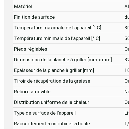
Matériel
A
Finition de surface
d
Température maximale de l'appareil [° C]
3
Température minimale de l'appareil [° C]
5
Pieds réglables
O
Dimensions de la planche à griller [mm x mm]
3
Épaisseur de la planche à griller [mm]
1
Tiroir de récupération de la graisse
O
Rebord amovible
N
Distribution uniforme de la chaleur
O
Type de surface de l'appareil
Li
Raccordement à un robinet à boule
1