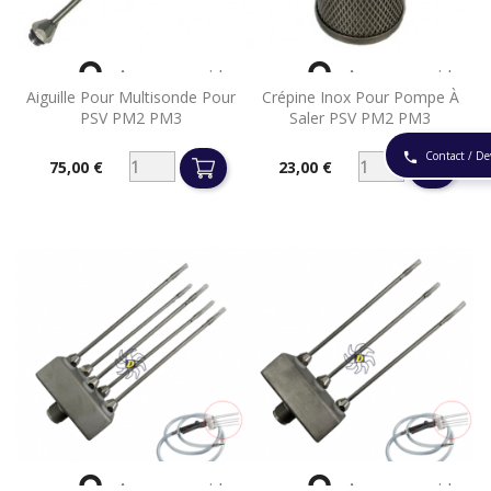


Aperçu rapide
Aperçu rapide
Aiguille Pour Multisonde Pour
Crépine Inox Pour Pompe À
PSV PM2 PM3
Saler PSV PM2 PM3
Contact / De
phone
75,00 €
23,00 €
Prix
Prix


Aperçu rapide
Aperçu rapide