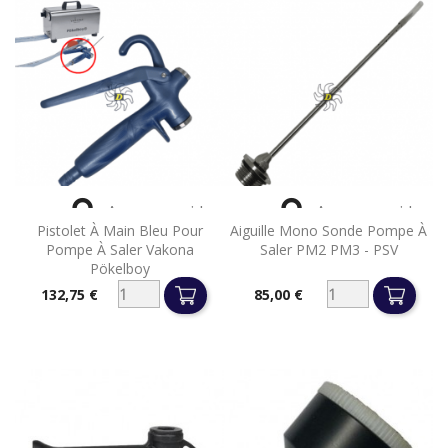


Aperçu rapide
Aperçu rapide
Pistolet À Main Bleu Pour
Aiguille Mono Sonde Pompe À
Pompe À Saler Vakona
Saler PM2 PM3 - PSV
Pökelboy
132,75 €
85,00 €
Prix
Prix