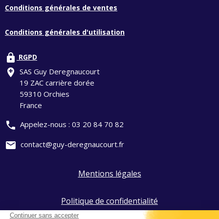
Conditions générales de ventes
Conditions générales d'utilisation
lock
RGPD
add_location
SAS Guy Deregnaucourt
19 ZAC carrière dorée
59310 Orchies
France
phone
Appelez-nous :
03 20 84 70 82
mail
contact@guy-deregnaucourt.fr
Mentions légales
Politique de confidentialité