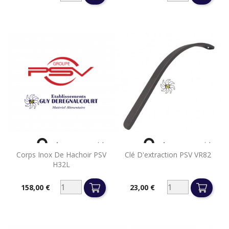


Aperçu rapide
Aperçu rapide
Corps Inox De Hachoir PSV
Clé D'extraction PSV VR82
H32L
158,00 €
23,00 €
Prix
Prix