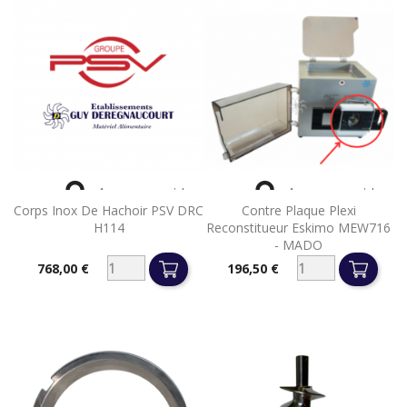


Aperçu rapide
Aperçu rapide
Corps Inox De Hachoir PSV DRC
Contre Plaque Plexi
H114
Reconstitueur Eskimo MEW716
- MADO
768,00 €
196,50 €
Prix
Prix