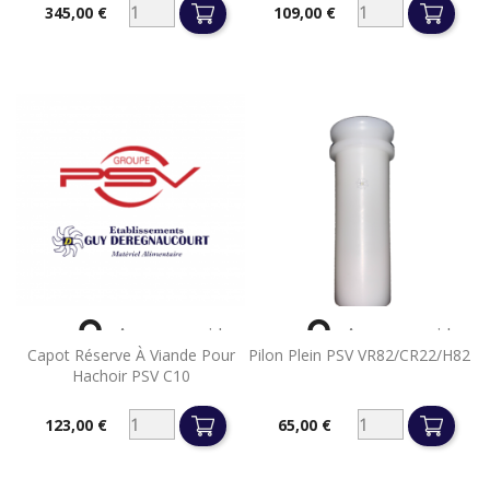
345,00 €
109,00 €
Prix
Prix


Aperçu rapide
Aperçu rapide
Capot Réserve À Viande Pour
Pilon Plein PSV VR82/CR22/H82
Hachoir PSV C10
123,00 €
65,00 €
Prix
Prix