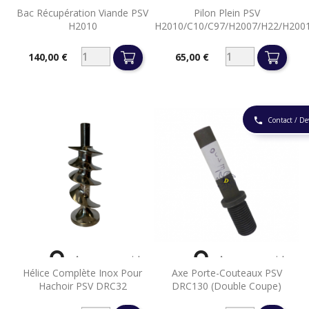


Aperçu rapide
Aperçu rapide
Bac Récupération Viande PSV
Pilon Plein PSV
H2010
H2010/C10/C97/H2007/H22/H200
140,00 €
65,00 €
Prix
Prix
Contact / De
phone


Aperçu rapide
Aperçu rapide
Hélice Complète Inox Pour
Axe Porte-Couteaux PSV
Hachoir PSV DRC32
DRC130 (double Coupe)