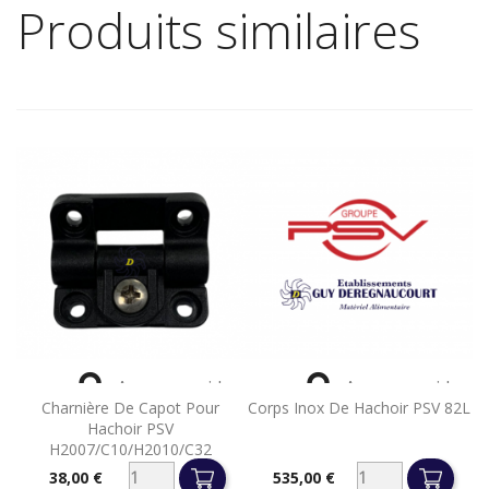
Produits similaires


Aperçu rapide
Aperçu rapide
Charnière De Capot Pour
Corps Inox De Hachoir PSV 82L
Hachoir PSV
H2007/C10/H2010/C32
38,00 €
535,00 €
Prix
Prix