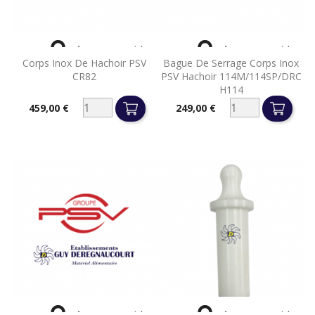


Aperçu rapide
Aperçu rapide
Corps Inox De Hachoir PSV
Bague De Serrage Corps Inox
CR82
PSV Hachoir 114M/114SP/DRC
H114
459,00 €
249,00 €
Prix
Prix