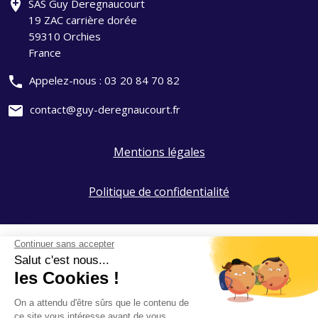
add_location
SAS Guy Deregnaucourt
19 ZAC carrière dorée
59310 Orchies
France
phone
Appelez-nous :
03 20 84 70 82
mail
contact@guy-deregnaucourt.fr
Mentions légales
Politique de confidentialité