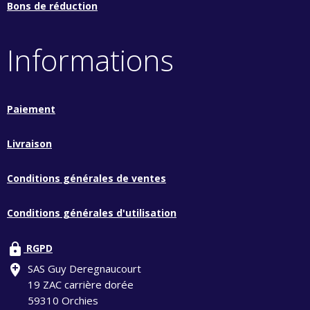
Bons de réduction
Informations
Paiement
Livraison
Conditions générales de ventes
Conditions générales d'utilisation
lock
RGPD
add_location
SAS Guy Deregnaucourt
19 ZAC carrière dorée
59310 Orchies