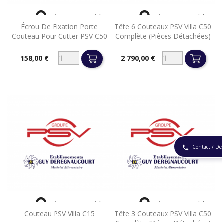


Aperçu rapide
Aperçu rapide
Écrou De Fixation Porte
Tête 6 Couteaux PSV Villa C50
Couteau Pour Cutter PSV C50
Complète (pièces Détachées)
158,00 €
2 790,00 €
Prix
Prix
Contact / De
phone


Aperçu rapide
Aperçu rapide
Couteau PSV Villa C15
Tête 3 Couteaux PSV Villa C50