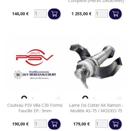
Complète (pièces Détachées)
140,00 €
1 255,00 €
Prix
Prix


Aperçu rapide
Aperçu rapide
Couteau PSV Villa C30 Forme
Lame De Cutter AK Ramon -
Faucille EP.: 3mm
Modèle AS-75 / MODEO 75
190,00 €
179,00 €
Prix
Prix