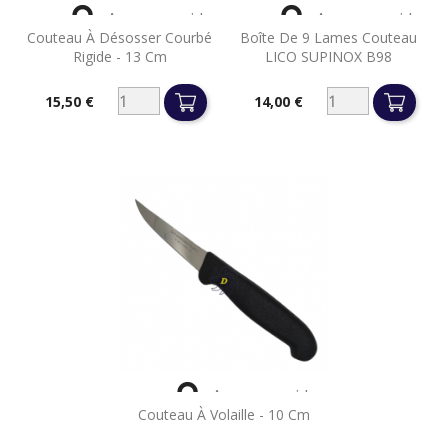


Aperçu rapide
Aperçu rapide
Couteau À Désosser Courbé
Boîte De 9 Lames Couteau
Rigide - 13 Cm
LICO SUPINOX B98
15,50 €
14,00 €
Prix
Prix

Aperçu rapide
Couteau À Volaille - 10 Cm