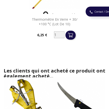
Contact / De
phone

Aperçu rapide
Thermomètre En Verre + 30/
+100 °C (lot De 10)
6,25 €
Prix
Les clients qui ont acheté ce produit ont
également acheté...