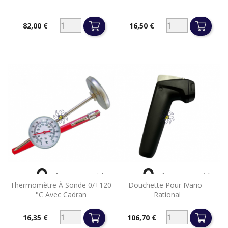
82,00 €
16,50 €
Prix
Prix


Aperçu rapide
Aperçu rapide
Thermomètre À Sonde 0/+120
Douchette Pour IVario -
°C Avec Cadran
Rational
16,35 €
106,70 €
Prix
Prix