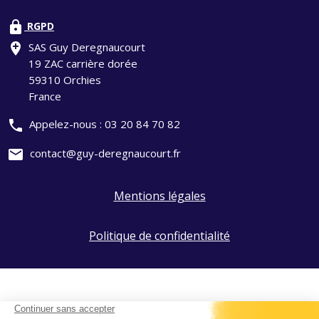
lock
RGPD
add_location
SAS Guy Deregnaucourt
19 ZAC carrière dorée
59310 Orchies
France
phone
Appelez-nous :
03 20 84 70 82
mail
contact@guy-deregnaucourt.fr
Mentions légales
Politique de confidentialité