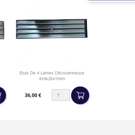

Etuis De 4 Lames Découenneuse
Aperçu rapide
434x20x1mm
36,00 €
Prix