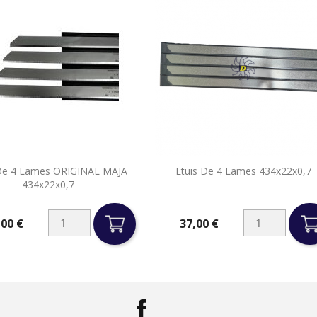


 De 4 Lames ORIGINAL MAJA
Etuis De 4 Lames 434x22x0,7
Aperçu rapide
Aperçu rapide
434x22x0,7
,00 €
37,00 €
Prix
Facebook
LinkedIn