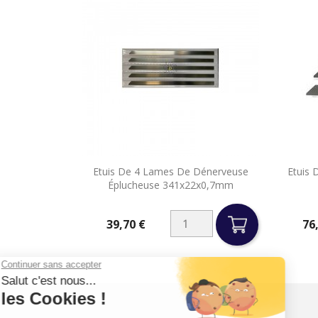

Etuis De 4 Lames De Dénerveuse
Etuis
Aperçu rapide
Éplucheuse 341x22x0,7mm
39,70 €
76
Prix
Prix