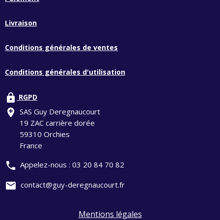
Livraison
Conditions générales de ventes
Conditions générales d'utilisation
lock
RGPD
add_location
SAS Guy Deregnaucourt
19 ZAC carrière dorée
59310 Orchies
France
phone
Appelez-nous :
03 20 84 70 82
mail
contact@guy-deregnaucourt.fr
Mentions légales