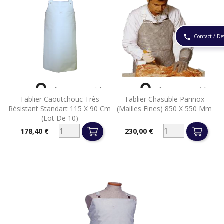
Contact / De
phone


Aperçu rapide
Aperçu rapide
Tablier Caoutchouc Très
Tablier Chasuble Parinox
Résistant Standart 115 X 90 Cm
(mailles Fines) 850 X 550 Mm
(lot De 10)
178,40 €
230,00 €
Prix
Prix