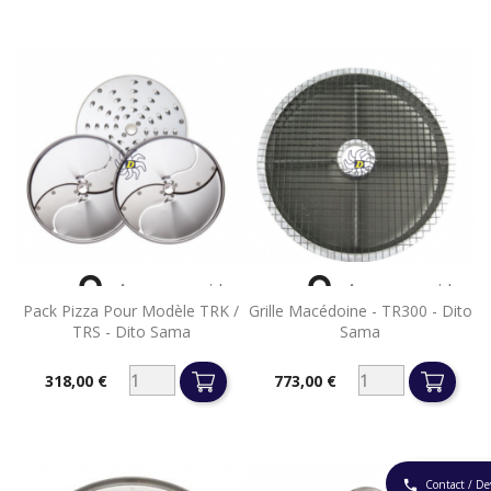


Aperçu rapide
Aperçu rapide
Pack Pizza Pour Modèle TRK /
Grille Macédoine - TR300 - Dito
TRS - Dito Sama
Sama
318,00 €
773,00 €
Prix
Prix
Contact / De
phone