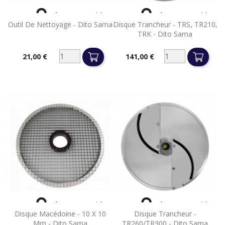


Aperçu rapide
Aperçu rapide
Outil De Nettoyage - Dito Sama
Disque Trancheur - TRS, TR210,
TRK - Dito Sama
21,00 €
141,00 €
Prix
Prix


Aperçu rapide
Aperçu rapide
Disque Macédoine - 10 X 10
Disque Trancheur -
Mm - Dito Sama
TR260/TR300 - Dito Sama