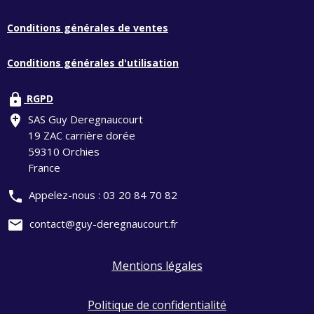
Conditions générales de ventes
Conditions générales d'utilisation
lock
RGPD
add_location
SAS Guy Deregnaucourt
19 ZAC carrière dorée
59310 Orchies
France
phone
Appelez-nous :
03 20 84 70 82
mail
contact@guy-deregnaucourt.fr
Mentions légales
Politique de confidentialité