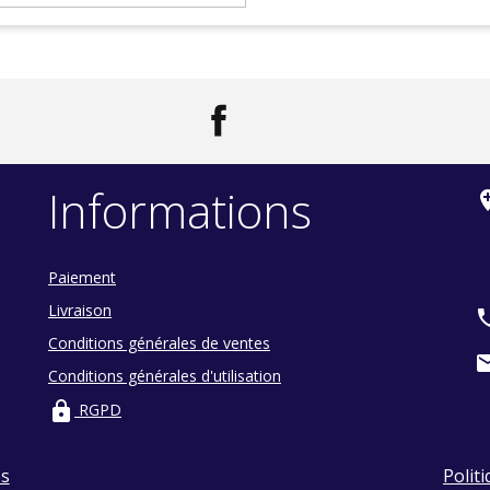
Facebook
LinkedIn
Informations
add_loc
Paiement
Livraison
ph
Conditions générales de ventes
ma
Conditions générales d'utilisation
lock
RGPD
es
Politi