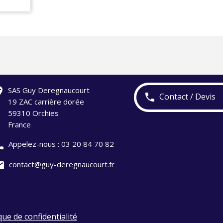
ation
SAS Guy Deregnaucourt
Contact / Devis
phone
19 ZAC carrière dorée
59310 Orchies
France
one
Appelez-nous :
03 20 84 70 82
il
contact@guy-deregnaucourt.fr
que de confidentialité