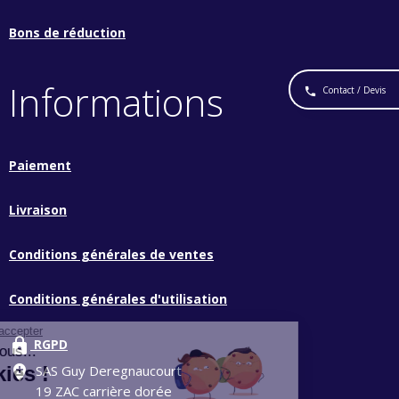
Bons de réduction
Informations
Contact / Devis
phone
Paiement
Livraison
Conditions générales de ventes
Conditions générales d'utilisation
lock
RGPD
add_location
SAS Guy Deregnaucourt
19 ZAC carrière dorée