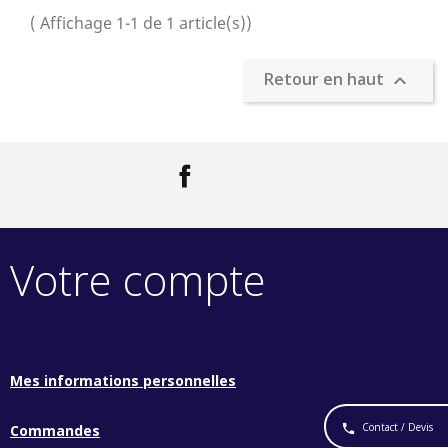
( Affichage 1-1 de 1 article(s))
Retour en haut

Facebook
LinkedIn
Votre compte
Mes informations personnelles
Contact / Devis
phone
Commandes