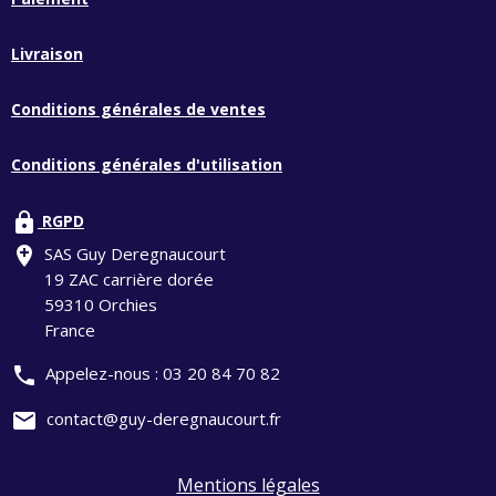
Livraison
Conditions générales de ventes
Conditions générales d'utilisation
lock
RGPD
add_location
SAS Guy Deregnaucourt
19 ZAC carrière dorée
59310 Orchies
France
phone
Appelez-nous :
03 20 84 70 82
mail
contact@guy-deregnaucourt.fr
Mentions légales