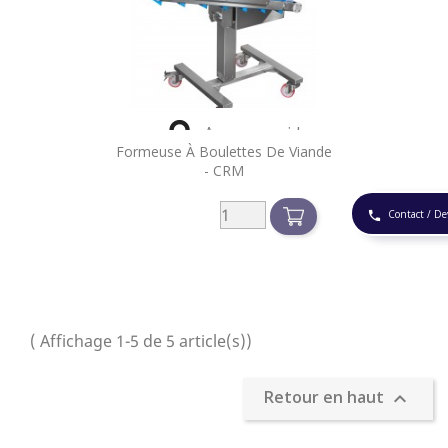

Aperçu rapide
Formeuse À Boulettes De Viande
- CRM
Contact / De
phone
( Affichage 1-5 de 5 article(s))
Retour en haut
