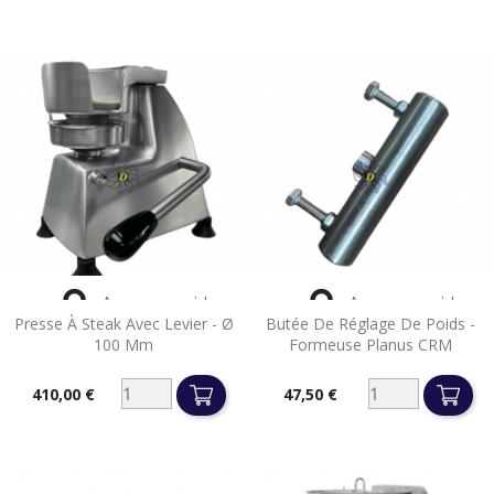


Aperçu rapide
Aperçu rapide
Presse À Steak Avec Levier - Ø
Butée De Réglage De Poids -
100 Mm
Formeuse Planus CRM
410,00 €
47,50 €
Prix
Prix