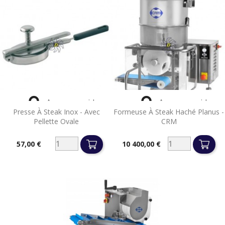


Aperçu rapide
Aperçu rapide
Presse À Steak Inox - Avec
Formeuse À Steak Haché Planus -
Pellette Ovale
CRM
57,00 €
10 400,00 €
Prix
Prix