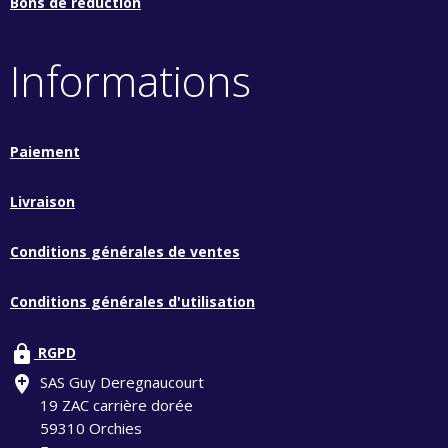
Bons de réduction
Informations
Paiement
Livraison
Conditions générales de ventes
Conditions générales d'utilisation
lock
RGPD
add_location
SAS Guy Deregnaucourt
19 ZAC carrière dorée
59310 Orchies