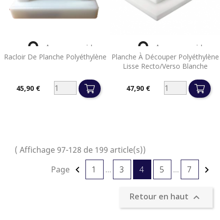


Aperçu rapide
Aperçu rapide
Racloir De Planche Polyéthylène
Planche À Découper Polyéthylène
Lisse Recto/verso Blanche
45,90 €
47,90 €
Prix
Prix
( Affichage 97-128 de 199 article(s))
Page
1
…
3
4
5
…
7


Retour en haut
