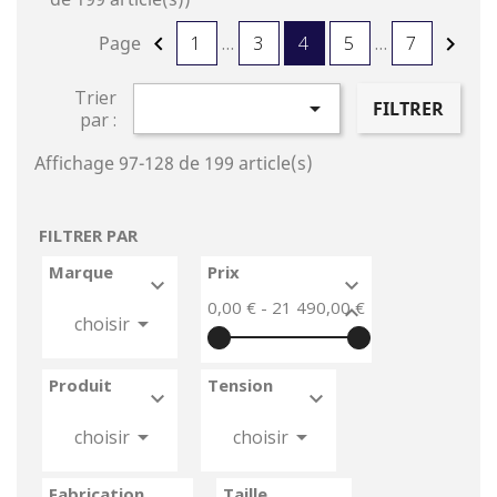
Page
1
…
3
4
5
…
7


Trier

FILTRER
par :
Affichage 97-128 de 199 article(s)
FILTRER PAR
Marque
Prix


0,00 € - 21 490,00 €



choisir
Produit
Tension






choisir
choisir
Fabrication
Taille