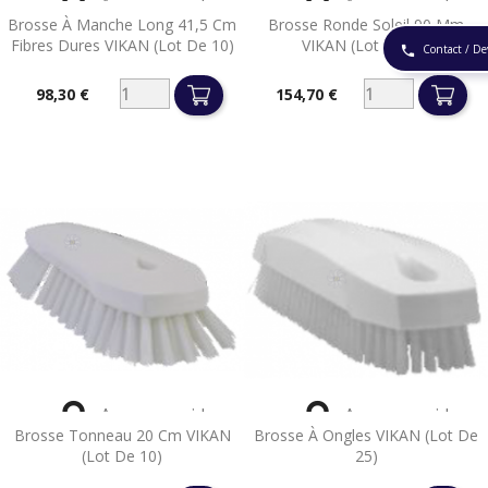


Aperçu rapide
Aperçu rapide
Brosse À Manche Long 41,5 Cm
Brosse Ronde Soleil 90 Mm
Fibres Dures VIKAN (lot De 10)
VIKAN (lot De 15)
Contact / De
phone
98,30 €
154,70 €
Prix
Prix


Aperçu rapide
Aperçu rapide
Brosse Tonneau 20 Cm VIKAN
Brosse À Ongles VIKAN (lot De
(lot De 10)
25)