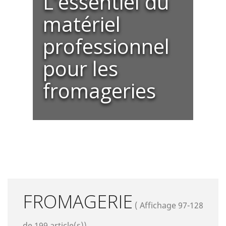
L'essentiel du
matériel
professionnel
pour les
fromageries
FROMAGERIE
( Affichage 97-128
de 199 article(s))