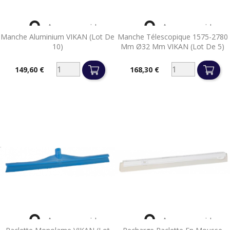


Aperçu rapide
Aperçu rapide
Manche Aluminium VIKAN (lot De
Manche Télescopique 1575-2780
10)
Mm Ø32 Mm VIKAN (lot De 5)
149,60 €
168,30 €
Prix
Prix


Aperçu rapide
Aperçu rapide