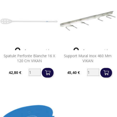


Aperçu rapide
Aperçu rapide
Spatule Perforée Blanche 16 X
Support Mural Inox 460 Mm
120 Cm VIKAN
VIKAN
42,80 €
45,40 €
Prix
Prix