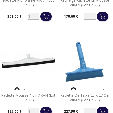
Raclette Monolame VIKAN (lot
Recharge Raclette En Mousse
De 15)
VIKAN (lot De 20)
301,00 €
170,60 €
Prix
Prix


Aperçu rapide
Aperçu rapide
Raclette Mousse Noir VIKAN (lot
Raclette De Table 20 X 27 Cm
De 10)
VIKAN (lot De 20)
185,60 €
227,90 €